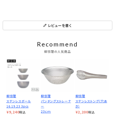
レビューを書く
Recommend
柳宗理の人気商品
柳宗理
柳宗理
柳宗理
ステンレスボール
パンチングストレーナ
ステンレストング（穴あ
16.19.23 3pcs
ー
き）
23ｃｍ
¥
9,240
¥
2,200
税込
税込