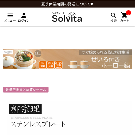
夏季休業期間の発送について▼
0
menu
person
search
shopping_cart
メニュー
ログイン
検索
カート
数量限定まとめ買いセール