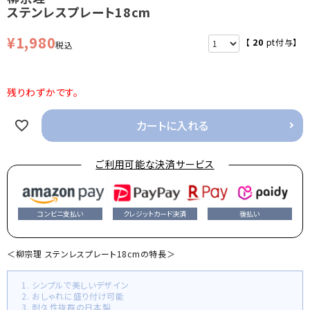
ステンレスプレート18cm
¥
1,980
【
20
pt付与】
税込
残りわずかです。
カートに入れる
ご利用可能な決済サービス
コンビニ支払い
クレジットカード決済
後払い
＜柳宗理 ステンレスプレート18cmの特長＞
1. シンプルで美しいデザイン
2. おしゃれに盛り付け可能
3. 耐久性抜群の日本製