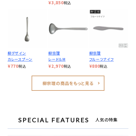
¥
3,850
税込
柳デザイン
柳宗理
柳宗理
カレースプーン
レードルM
フルーツナイフ
¥
770
¥
2,970
¥
880
税込
税込
税込
柳宗理の商品をもっと見る
SPECIAL FEATURES
人気の特集