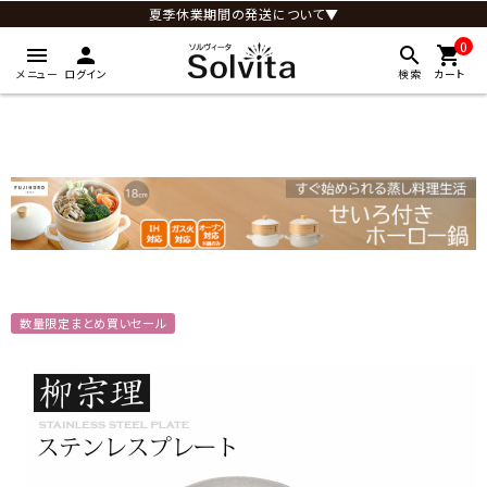
夏季休業期間の発送について▼
0
menu
person
search
shopping_cart
メニュー
ログイン
検索
カート
数量限定まとめ買いセール