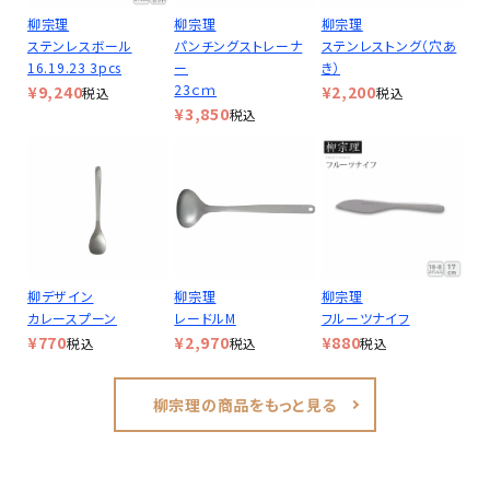
柳宗理
柳宗理
柳宗理
ステンレスボール
パンチングストレーナ
ステンレストング（穴あ
16.19.23 3pcs
ー
き）
23ｃｍ
¥
9,240
¥
2,200
税込
税込
¥
3,850
税込
柳デザイン
柳宗理
柳宗理
カレースプーン
レードルM
フルーツナイフ
¥
770
¥
2,970
¥
880
税込
税込
税込
柳宗理の商品をもっと見る