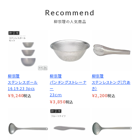
Recommend
柳宗理の人気商品
柳宗理
柳宗理
柳宗理
ステンレスボール
パンチングストレーナ
ステンレストング（穴あ
16.19.23 3pcs
ー
き）
23ｃｍ
¥
9,240
¥
2,200
税込
税込
¥
3,850
税込