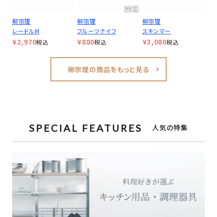
柳宗理
柳宗理
柳宗理
レードルM
フルーツナイフ
スキンマー
¥
2,970
¥
880
¥
3,080
税込
税込
税込
柳宗理の商品をもっと見る
SPECIAL FEATURES
人気の特集