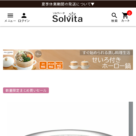
夏季休業期間の発送について▼
0
menu
person
search
shopping_cart
メニュー
ログイン
検索
カート
数量限定まとめ買いセール