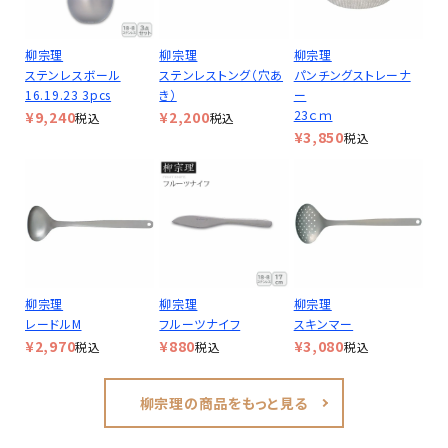
柳宗理
柳宗理
柳宗理
ステンレスボール
ステンレストング（穴あ
パンチングストレーナ
16.19.23 3pcs
き）
ー
23ｃｍ
¥
9,240
¥
2,200
税込
税込
¥
3,850
税込
柳宗理
柳宗理
柳宗理
レードルM
フルーツナイフ
スキンマー
¥
2,970
¥
880
¥
3,080
税込
税込
税込
柳宗理の商品をもっと見る