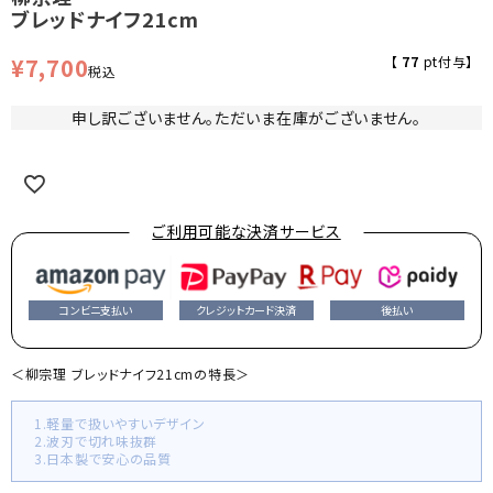
ブレッドナイフ21cm
¥
7,700
【
77
pt付与】
税込
申し訳ございません。ただいま在庫がございません。
ご利用可能な決済サービス
コンビニ支払い
クレジットカード決済
後払い
＜柳宗理 ブレッドナイフ21cmの特長＞
1.軽量で扱いやすいデザイン
2.波刃で切れ味抜群
3.日本製で安心の品質