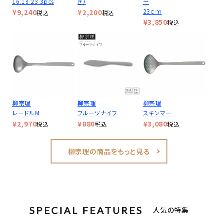
16.19.23 3pcs
き）
ー
23ｃｍ
¥
9,240
¥
2,200
税込
税込
¥
3,850
税込
柳宗理
柳宗理
柳宗理
レードルM
フルーツナイフ
スキンマー
¥
2,970
¥
880
¥
3,080
税込
税込
税込
柳宗理の商品をもっと見る
SPECIAL FEATURES
人気の特集