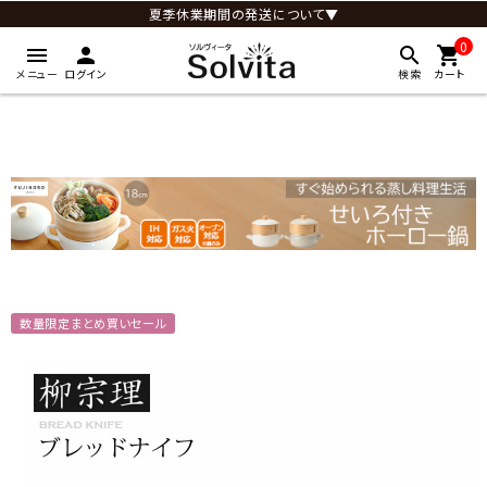
夏季休業期間の発送について▼
0
menu
person
search
shopping_cart
メニュー
ログイン
検索
カート
数量限定まとめ買いセール