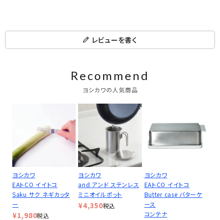
レビューを書く
Recommend
ヨシカワの人気商品
ヨシカワ
ヨシカワ
ヨシカワ
EAトCO イイトコ
and アンド ステンレス
EAトCO イイトコ
Saku サク ネギカッタ
ミニオイルポット
Butter case バターケ
ー
ース
¥
4,350
税込
コンテナ
¥
1,980
税込