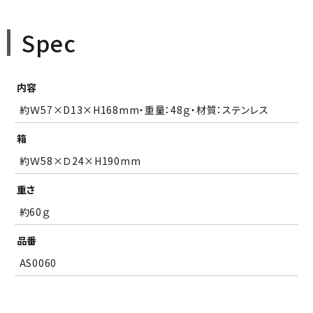
Spec
内容
約Ｗ57×D13×H168mm・重量：48ｇ・材質：ステンレス
箱
約Ｗ58×Ｄ24×H190mm
重さ
約60ｇ
品番
AS0060