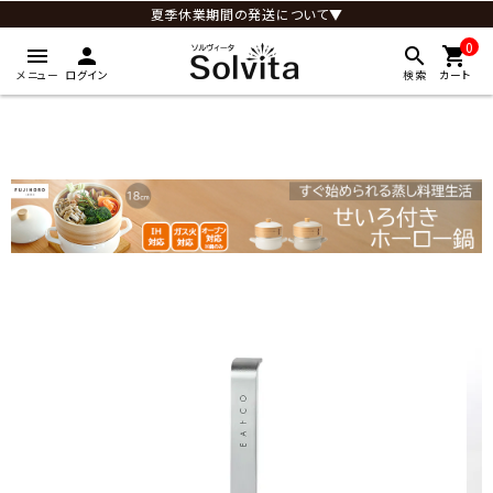
夏季休業期間の発送について▼
0
menu
person
search
shopping_cart
メニュー
ログイン
検索
カート