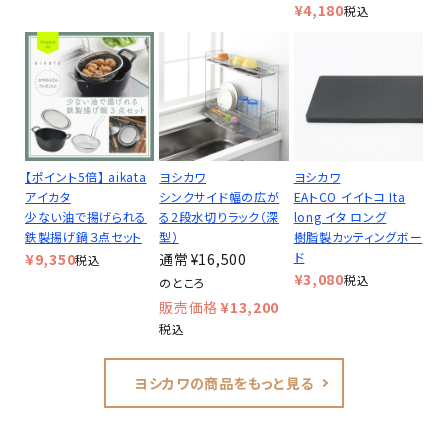
¥
4,180
税込
【ポイント5倍】 aikata
ヨシカワ
ヨシカワ
アイカタ
シンクサイド幅の広が
EAトCO イイトコ Ita
少ない油で揚げられる
る2段水切りラック（深
long イタ ロング
鉄製揚げ鍋３点セット
型）
樹脂製カッティングボー
ド
¥
9,350
¥
16,500
税込
¥
3,080
税込
のところ
¥
13,200
税込
ヨシカワの商品をもっと見る