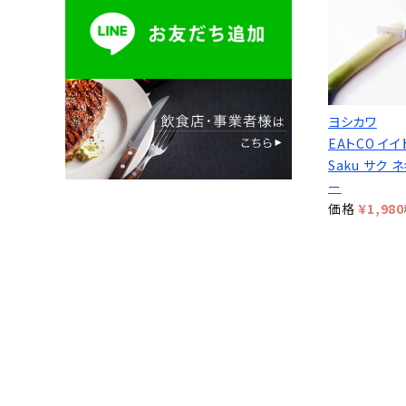
ヨシカワ
EAトCO イイ
Saku サク 
ー
価格
¥
1,980