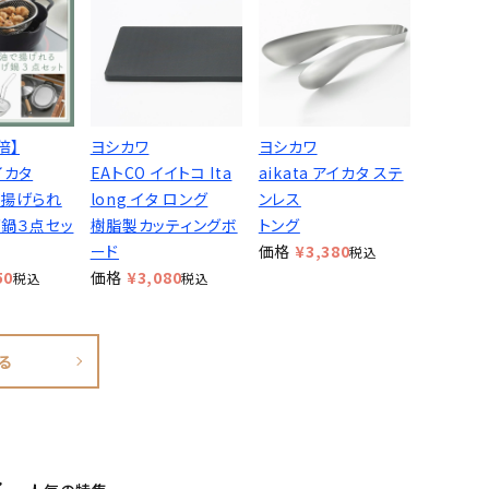
倍】
ヨシカワ
ヨシカワ
アイカタ
EAトCO イイトコ Ita
aikata アイカタ ステ
揚げられ
long イタ ロング
ンレス
鍋３点セッ
樹脂製カッティングボ
トング
ード
価格
¥
3,380
税込
50
価格
¥
3,080
税込
税込
る