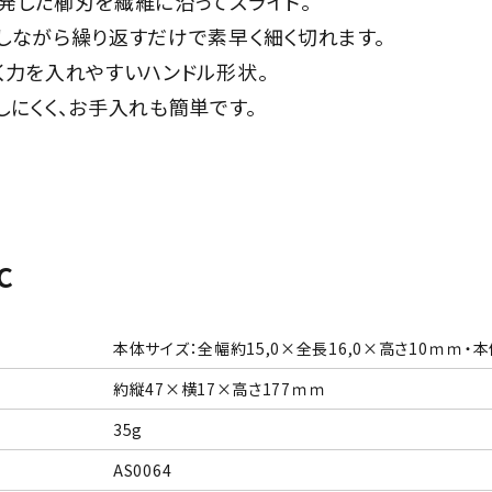
発した櫛刃を繊維に沿ってスライド。
しながら繰り返すだけで素早く細く切れます。
く力を入れやすいハンドル形状。
しにくく、お手入れも簡単です。
c
本体サイズ：全幅約15,0×全長16,0×高さ10ｍｍ・
約縦47×横17×高さ177ｍｍ
35g
AS0064