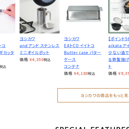
ヨシカワ
ヨシカワ
【ポイント5
トコ
and アンド ステンレス
EAトCO イイトコ
aikata 
ネギカッタ
ミニオイルポット
Butter case バター
少ない油で
価格
¥
4,350
ケース
る鉄製揚げ
税込
コンテナ
ト
税込
価格
¥
4,180
価格
¥
9,3
税込
ヨシカワの商品をもっと見