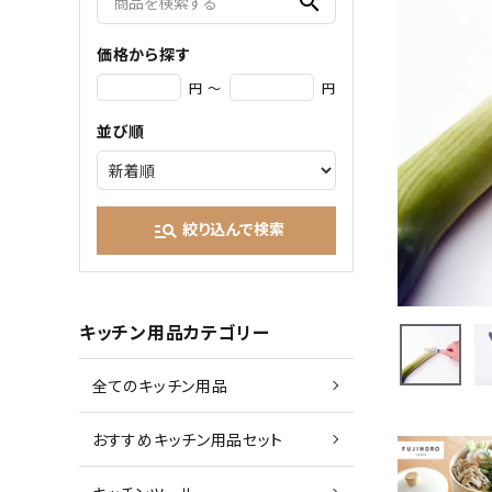
search
価格から探す
円 ～
円
並び順
絞り込んで検索
manage_search
キッチン用品カテゴリー
全てのキッチン用品
おすすめキッチン用品セット