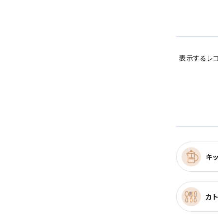
表示するレコ
キ
カ