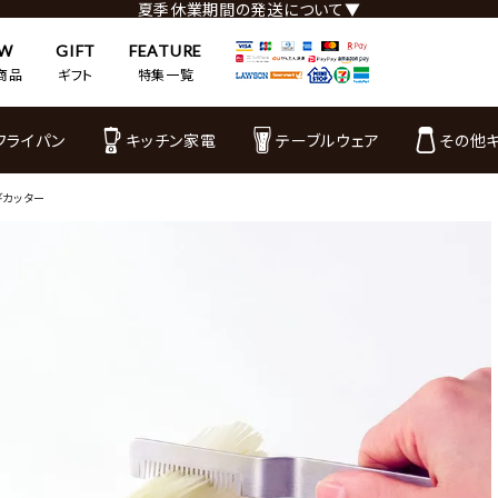
夏季休業期間の発送について▼
EW
GIFT
FEATURE
商品
ギフト
特集一覧
フライパン
キッチン家電
テーブルウェア
その他
ギカッター