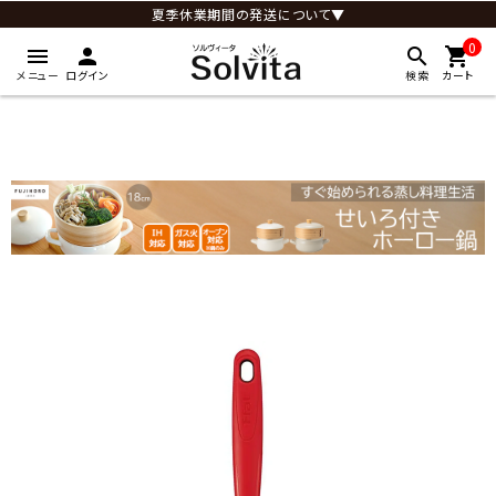
夏季休業期間の発送について▼
0
menu
person
search
shopping_cart
メニュー
ログイン
検索
カート