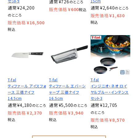
セット9
15cm
¥
726
のところ
¥
24,200
¥
2,640
のところ
¥
600
税込
のところ
¥
1,630
¥
16,500
税込
税込
T-fal
T-fal
T-fal
ティファール アイスフォ
ティファール エバーシ
インジニオ・ネオ ロイ
ース 三徳ナイフ
ャープ 三徳ナイフ
ヤルブルー・インテンス
14.5cm
16.5cm
セット3
¥
4,180
¥
5,500
¥
12,705
のところ
のところ
¥
2,370
¥
3,940
のところ
税込
税込
¥
8,570
税込