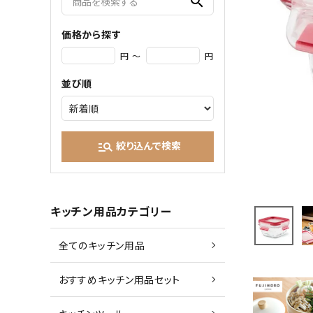
search
価格から探す
円 ～
円
並び順
絞り込んで検索
manage_search
キッチン用品カテゴリー
全てのキッチン用品
おすすめキッチン用品セット