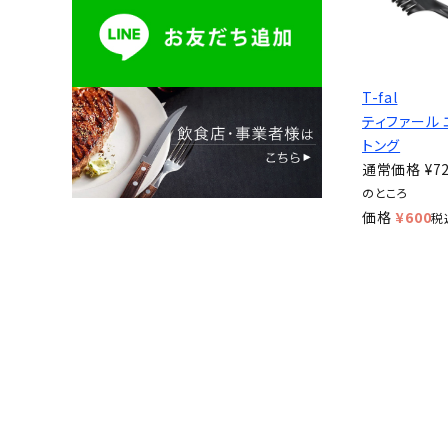
T-fal
ティファール 
トング
通常価格
¥
7
のところ
価格
¥
600
税