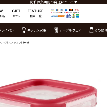
夏季休業期間の発送について▼
EW
GIFT
FEATURE
商品
ギフト
特集一覧
フライパン
キッチン家電
テーブルウェア
その他
ール グラス スクエア180ml