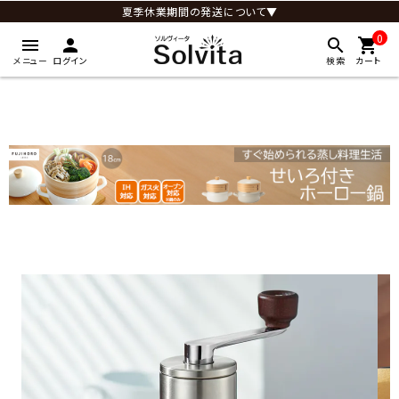
夏季休業期間の発送について▼
0
menu
person
search
shopping_cart
メニュー
ログイン
検索
カート