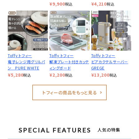
¥
9,900
¥
4,210
税込
税込
Toffy トフィー
Toffy トフィー
Toffy トフィー
電子レンジ用グリルパ
解凍プレート付きカッテ
ビアカクテルサーバー
ン PURE WHITE
ィングボード
GREGE
¥
5,280
¥
2,200
¥
13,200
税込
税込
税込
トフィーの商品をもっと見る
SPECIAL FEATURES
人気の特集