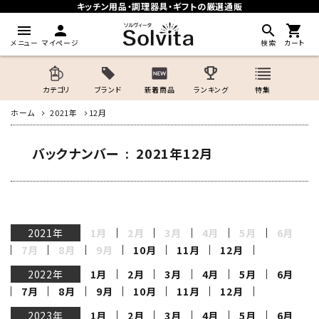
キッチン用品・調理器具・ギフトの厳選通販
menu
person
search
shopping_cart
メニュー
マイページ
検索
カート
trophy
カテゴリ
ブランド
新着商品
ランキング
特集
ホーム
2021年
12月
バックナンバー : 2021年12月
2021年
1月
2月
3月
4月
5月
6月
7月
8月
9月
10月
11月
12月
2022年
1月
2月
3月
4月
5月
6月
7月
8月
9月
10月
11月
12月
2023年
1月
2月
3月
4月
5月
6月