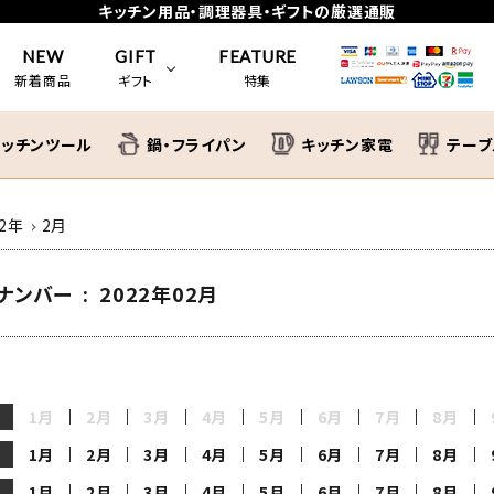
キッチン用品・調理器具・ギフトの厳選通販
NEW
GIFT
FEATURE
新着商品
ギフト
特集
キッチンツール
鍋・フライパン
キッチン家電
テーブ
uid
い
ティファール
新築祝い
22年
2月
ーロー
お祝い
ののじ
長寿祝い
ナンバー : 2022年02月
トフィー
VitaCraft
1月
2月
3月
4月
5月
6月
7月
8月
レトロ
leye
1月
2月
3月
4月
5月
6月
7月
8月
1月
2月
3月
4月
5月
6月
7月
8月