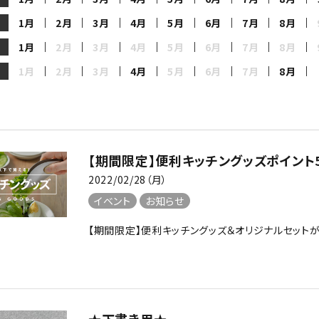
 Joseph
mellina
1月
2月
3月
4月
5月
6月
7月
8月
1月
2月
3月
4月
5月
6月
7月
8月
LECTION
池永鉄工
1月
2月
3月
4月
5月
6月
7月
8月
EKO
ス
アイネクス
【期間限定】便利キッチングッズポイント
2022/02/28（月）
材工芸社
能作
イベント
お知らせ
【期間限定】便利キッチングッズ＆オリジナルセットがポイ
PRINK