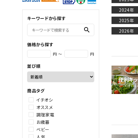
APERUCA
Joseoh
2024年
キーワードから探す
2025年
フィレッテ
bwsSE
search
2026年
象印
mosh!
価格から探す
円 ～
円
TRAMONTINA
ヘンケル
並び順
PRISMATE
梅沢木
商品タグ
イチオシ
CRAFTSMANSHIP
SPICE
オススメ
調理家電
Refa
Style
お歳暮
ベビー
人気