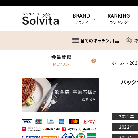
BRAND
RANKING
ブランド
ランキング
全てのキッチン用品
KUKUNA KITCHEN
結婚祝い
zeroliq
出産祝
会員登録
ホーム
20
MEMBER
柳宗理
快気祝い
富士ホ
その他
バック
ＥＡトＣＯ
退職祝い
ハリオ
LAVA
staub
2021年
北陸アルミニウム
アデリア
2022年
2023年