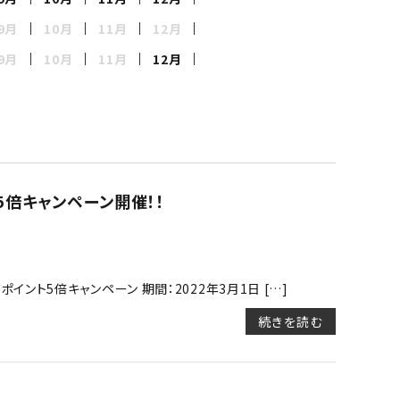
UtaU
9月
10月
11月
12月
9月
10月
11月
12月
タイガー
Fissler
アピックス
5倍キャンペーン開催！！
SOMALI
ント5倍キャンペーン 期間：2022年3月1日 […]
ミラブル
続きを読む