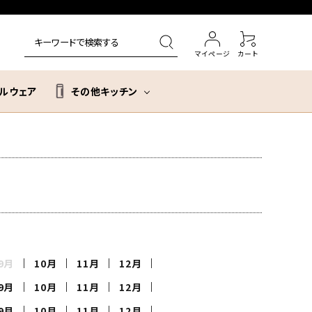
マイページ
カート
ルウェア
その他キッチン
evercook
入学祝い
ヨシカワ
還暦祝い
貝印
大人の鉄板
9月
10月
11月
12月
UCHICOOK
9月
10月
11月
12月
9月
10月
11月
12月