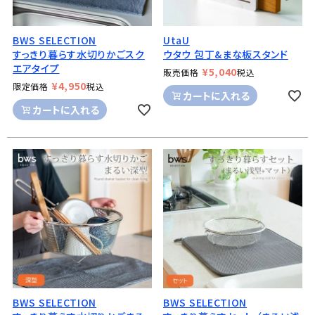
BWS SELECTION
UtaU
すっきり暮らす水切りかごスク
ウタウ 包丁&まな板スタンド
エアタイプ
¥
5,040
販売価格
税込
¥
4,950
限定価格
税込
カートに入れる
カートに入れる
BWS SELECTION
BWS SELECTION