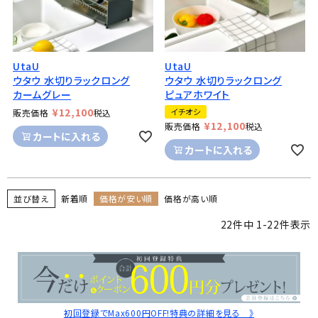
UtaU
UtaU
ウタウ 水切りラックロング
ウタウ 水切りラックロング
カームグレー
ピュアホワイト
¥
12,100
イチオシ
販売価格
税込
¥
12,100
販売価格
税込
カートに入れる
カートに入れる
並び替え
新着順
価格が安い順
価格が高い順
22
件中
1
-
22
件表示
初回登録でMax600円OFF!特典の詳細を見る 》