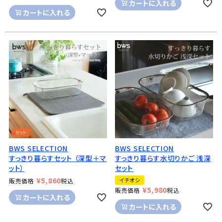
カートに入れる
カートに入れる
BWS SELECTION
BWS SELECTION
すっきり暮らすセット （深型＋マ
すっきり暮らす水切りかご 浅深
ット）
セット
¥
5,860
イチオシ
販売価格
税込
¥
5,980
販売価格
税込
カートに入れる
カートに入れる