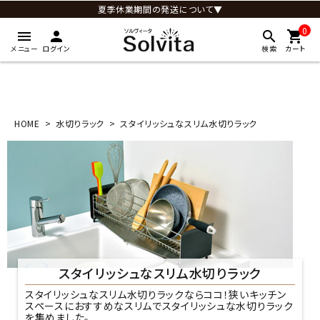
夏季休業期間の発送について▼
0
menu
person
search
shopping_cart
メニュー
ログイン
検索
カート
HOME
水切りラック
スタイリッシュなスリム水切りラック
スタイリッシュなスリム水切りラック
スタイリッシュなスリム水切りラックならココ！狭いキッチン
スペースにおすすめなスリムでスタイリッシュな水切りラック
を集めました。