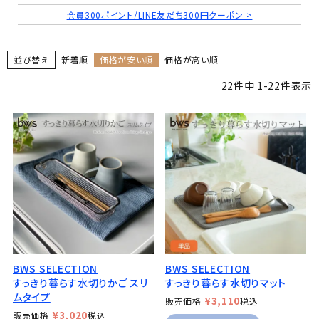
会員300ポイント/LINE友だち300円クーポン >
並び替え
新着順
価格が安い順
価格が高い順
22
件中
1
-
22
件表示
BWS SELECTION
BWS SELECTION
すっきり暮らす水切りかご スリ
すっきり暮らす水切りマット
ムタイプ
¥
3,110
販売価格
税込
¥
3,020
販売価格
税込