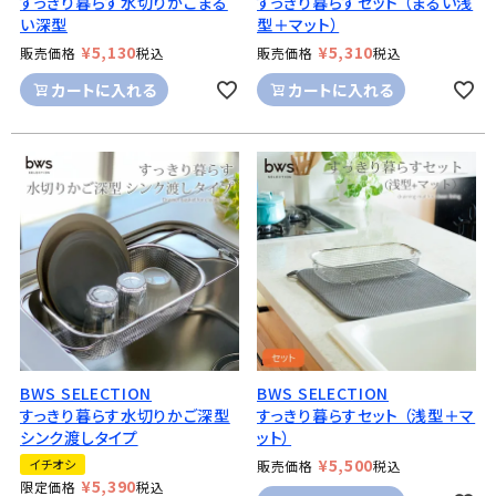
すっきり暮らす水切りかごまる
すっきり暮らすセット （まるい浅
い深型
型＋マット）
¥
5,130
¥
5,310
販売価格
税込
販売価格
税込
カートに入れる
カートに入れる
BWS SELECTION
BWS SELECTION
すっきり暮らす水切りかご深型
すっきり暮らすセット （浅型＋マ
シンク渡しタイプ
ット）
¥
5,500
イチオシ
販売価格
税込
¥
5,390
限定価格
税込