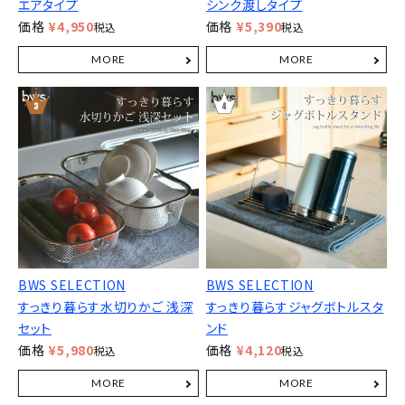
エアタイプ
シンク渡しタイプ
価格
¥
4,950
価格
¥
5,390
税込
税込
BWS SELECTION
BWS SELECTION
すっきり暮らす水切りかご 浅深
すっきり暮らすジャグボトルスタ
セット
ンド
価格
¥
5,980
価格
¥
4,120
税込
税込