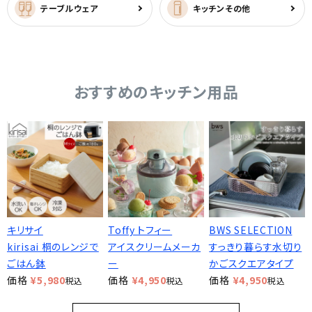
テーブルウェア
キッチンその他
おすすめのキッチン用品
キリサイ
Toffy トフィー
BWS SELECTION
kirisai 桐のレンジで
アイスクリームメーカ
すっきり暮らす水切り
ごはん鉢
ー
かごスクエアタイプ
価格
¥
5,980
価格
¥
4,950
価格
¥
4,950
税込
税込
税込