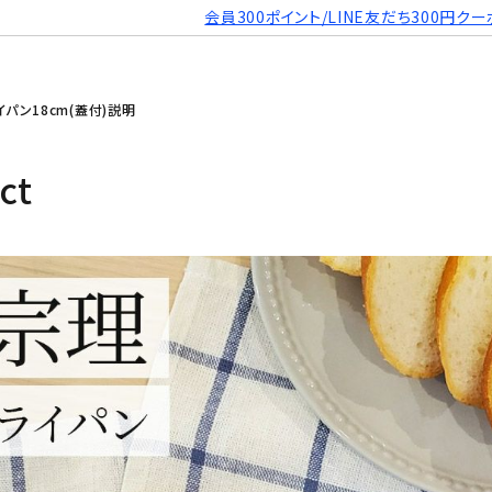
会員300ポイント/LINE友だち300円クー
イパン18cm(蓋付)説明
ct