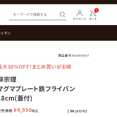
0
マイページ
カート
キッチン
商品番号
90190-0057
最大30%OFF！まとめ買いがお得
柳宗理
マグマプレート鉄フライパン
18cm(蓋付)
¥
4,950
販売価格
税込
【
50
pt付与】