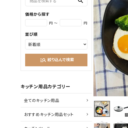
search
価格から探す
円 ～
円
並び順
絞り込んで検索
manage_search
キッチン用品カテゴリー
全てのキッチン用品
おすすめキッチン用品セット