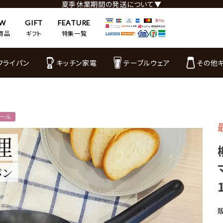
夏季休業期間の発送について▼
EW
GIFT
FEATURE
商品
ギフト
特集一覧
フライパン
キッチン家電
テーブルウェア
その他
セール