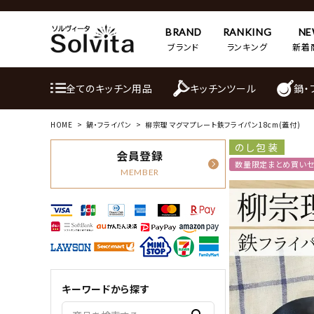
BRAND
RANKING
N
ブランド
ランキング
新着
全てのキッチン用品
キッチンツール
鍋・
HOME
鍋・フライパン
柳宗理 マグマプレート鉄フライパン18cm(蓋付)
のし包装
会員登録
数量限定まとめ買い
MEMBER
キーワードから探す