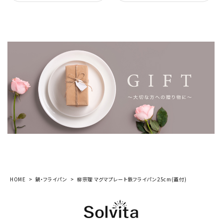
HOME
鍋・フライパン
柳宗理 マグマプレート鉄フライパン25cm(蓋付)