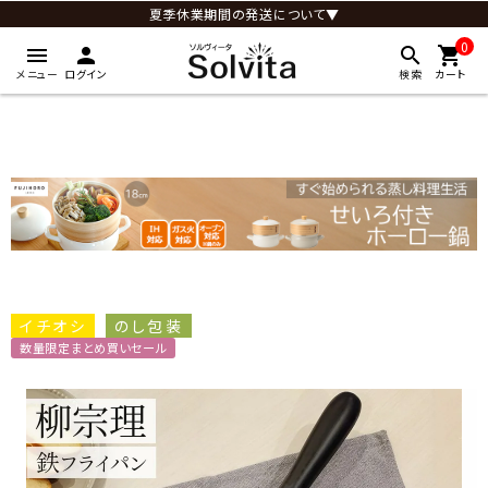
夏季休業期間の発送について▼
0
menu
person
search
shopping_cart
メニュー
ログイン
検索
カート
イチオシ
のし包装
数量限定まとめ買いセール