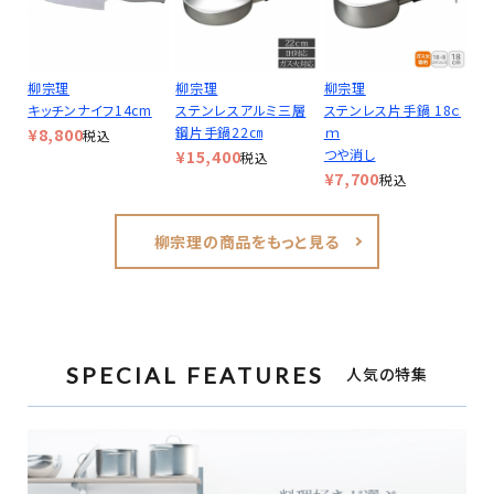
柳宗理
柳宗理
柳宗理
キッチンナイフ14cm
ステンレスアルミ三層
ステンレス片手鍋 18ｃ
鋼片手鍋22㎝
ｍ
¥
8,800
税込
つや消し
¥
15,400
税込
¥
7,700
税込
柳宗理の商品をもっと見る
SPECIAL FEATURES
人気の特集