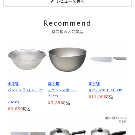
レビューを書く
Recommend
柳宗理の人気商品
柳宗理
柳宗理
柳宗理
パンチングストレーナ
ステンレスボール
キッチンナイフ18cm
ー
23cm
¥
11,000
税込
23ｃｍ
¥
3,850
税込
¥
3,850
税込