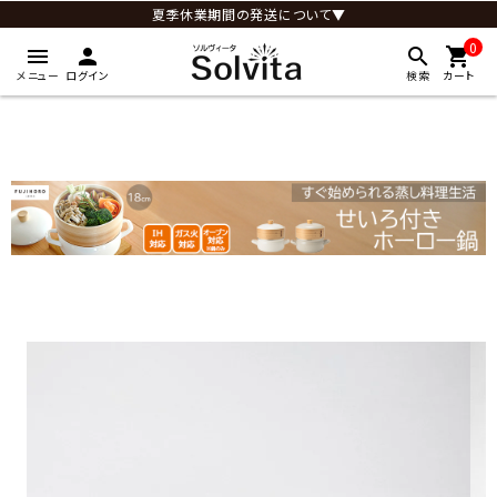
夏季休業期間の発送について▼
0
menu
person
search
shopping_cart
メニュー
ログイン
検索
カート