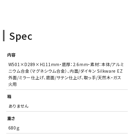
Spec
内容
W501×D289×H111mm・底厚：2.6mm・素材：本体/アルミ
ニウム合金（マグネシウム合金）、内面/ダイキン Silkware EZ
外面/ミラー仕上げ、底面/サテン仕上げ、取っ手/天然木・ガス
火用
箱
ありません
重さ
680ｇ