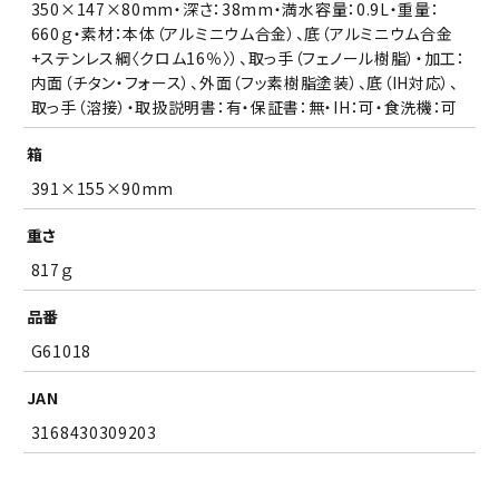
350×147×80mm・深さ：38mm・満水容量：0.9L・重量：
660ｇ・素材：本体（アルミニウム合金）、底（アルミニウム合金
+ステンレス綱〈クロム16％〉）、取っ手（フェノール樹脂）・加工：
内面（チタン・フォース）、外面（フッ素樹脂塗装）、底（IH対応）、
取っ手（溶接）・取扱説明書：有・保証書：無・IH：可・食洗機：可
箱
391×155×90mm
重さ
817ｇ
品番
G61018
JAN
3168430309203