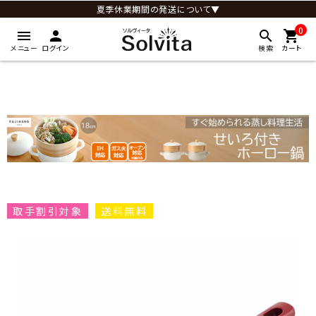
夏季休業期間の発送について▼
0
menu
person
search
shopping_cart
メニュー
ログイン
検索
カート
取手割引対象
送料無料