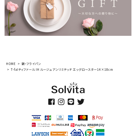
HOME
鍋・フライパン
T-falティファール IH ルージュ アンリミテッド エッグロースター14×18cm