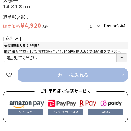
14×18cm
¥
6,490
↓
¥
4,920
【
49
pt付与】
税込
送料込
★同時購入割引特典
(
同時購入特典として、専用取っ手が1,100円（税込み）で追加購入できます。
必
須
)
カートに入れる
ご利用可能な決済サービス
コンビニ支払い
クレジットカード決済
後払い