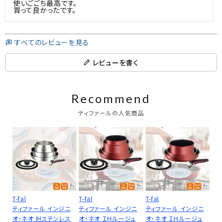
使いごごち最高です。

すべてのレビューを見る
レビューを書く
Recommend
ティファールの人気商品
T-fal
T-fal
T-fal
ティファール インジニ
ティファール インジニ
ティファール インジニ
オ・ネオ IHステンレス
オ・ネオ ＩＨルージュ
オ・ネオ ＩＨルージュ