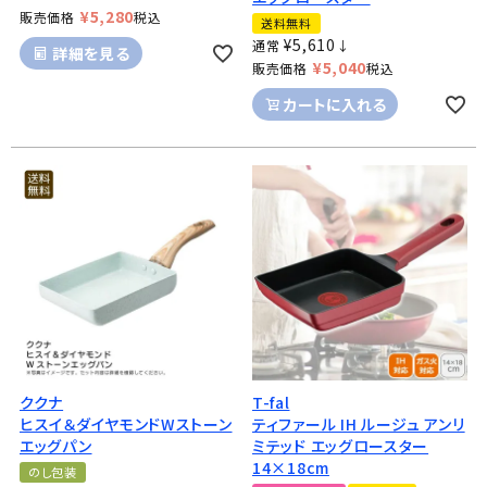
¥
5,280
販売価格
税込
送料無料
¥
5,610
通常
↓
詳細を見る
¥
5,040
販売価格
税込
カートに入れる
ククナ
T-fal
ヒスイ＆ダイヤモンドWストーン
ティファール IH ルージュ アンリ
エッグパン
ミテッド エッグロースター
14×18cm
のし包装