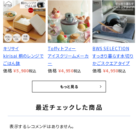
キリサイ
Toffy トフィー
BWS SELECTION
kirisai 桐のレンジで
アイスクリームメーカ
すっきり暮らす水切り
ごはん鉢
ー
かごスクエアタイプ
価格
¥
5,980
価格
¥
4,950
価格
¥
4,950
税込
税込
税込
もっと見る
最近チェックした商品
表示するレコメンドはありません。