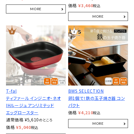
価格
¥
3,460
税込
T-fal
BWS SELECTION
ティファール インジニオ・ネオ
卵1個で！鉄の玉子焼き器 コン
IHルージュ アンリミテッド
パクト
エッグロースター
価格
¥
4,210
税込
通常価格
¥
5,610
のところ
価格
¥
5,040
税込