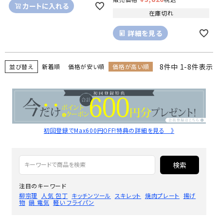
カートに入れる
在庫切れ
詳細を見る
8
件中
1
-
8
件表示
並び替え
新着順
価格が安い順
価格が高い順
初回登録でMax600円OFF!特典の詳細を見る 》
検索
注目のキーワード
柳宗理
人気 包丁
キッチンツール
スキレット
焼肉プレート
揚げ
物
鍋 電気
軽い フライパン