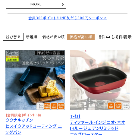
会員300ポイント/LINE友だち300円クーポン >
8
件中
1
-
8
件表示
並び替え
新着順
価格が安い順
価格が高い順
【会員限定】ポイント5倍
T-fal
ククナキッチン
ティファール インジニオ・ネオ
ヒスイクアッドコーティング エ
IHルージュ アンリミテッド
ッグパン
エッグロースター