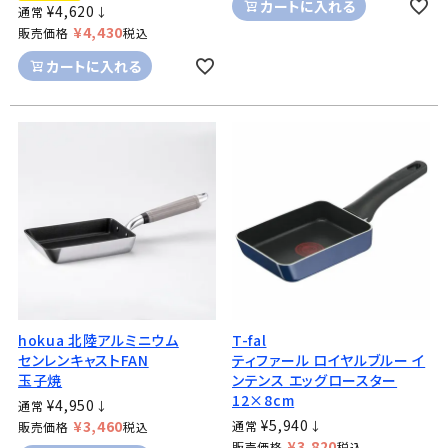
カートに入れる
¥
4,620
通常
↓
¥
4,430
販売価格
税込
カートに入れる
hokua 北陸アルミニウム
T-fal
センレンキャストFAN
ティファール ロイヤルブルー イ
玉子焼
ンテンス エッグロースター
12×8cm
¥
4,950
通常
↓
¥
5,940
¥
3,460
通常
↓
販売価格
税込
¥
3,820
販売価格
税込