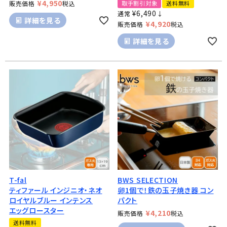
¥
4,950
販売価格
税込
取手割引対象
送料無料
¥
6,490
通常
↓
詳細を見る
¥
4,920
販売価格
税込
詳細を見る
T-fal
BWS SELECTION
ティファール インジニオ・ネオ
卵1個で！鉄の玉子焼き器 コン
ロイヤルブルー インテンス
パクト
エッグロースター
¥
4,210
販売価格
税込
送料無料