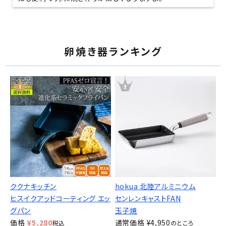
卵焼き器ランキング
ククナキッチン
hokua 北陸アルミニウム
ヒスイクアッドコーティング エッ
センレンキャストFAN
グパン
玉子焼
価格
¥
5,280
通常価格
¥
4,950
税込
のところ