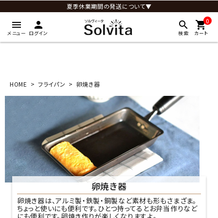
夏季休業期間の発送について▼
0
menu
person
search
shopping_cart
メニュー
ログイン
検索
カート
HOME
フライパン
卵焼き器
卵焼き器
卵焼き器は、アルミ製・鉄製・銅製など素材も形もさまざま。
ちょっと使いにも便利です。ひとつ持ってるとお弁当作りなど
にも便利です。卵焼き作りが楽しくなりますよ。