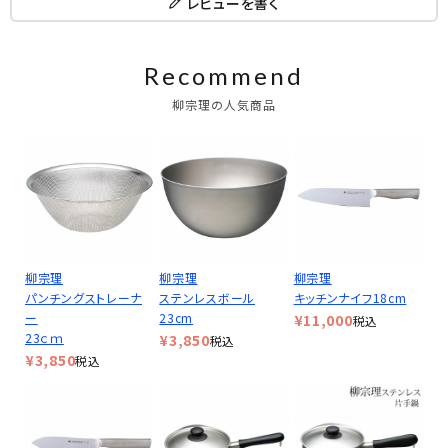
レビューを書く
Recommend
柳宗理の人気商品
柳宗理
柳宗理
柳宗理
パンチングストレーナ
ステンレスボール
キッチンナイフ18cm
ー
23cm
¥
11,000
税込
23ｃｍ
¥
3,850
税込
¥
3,850
税込