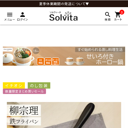
夏季休業期間の発送について▼
0
menu
person
search
shopping_cart
メニュー
ログイン
検索
カート
イチオシ
のし包装
数量限定まとめ買いセール