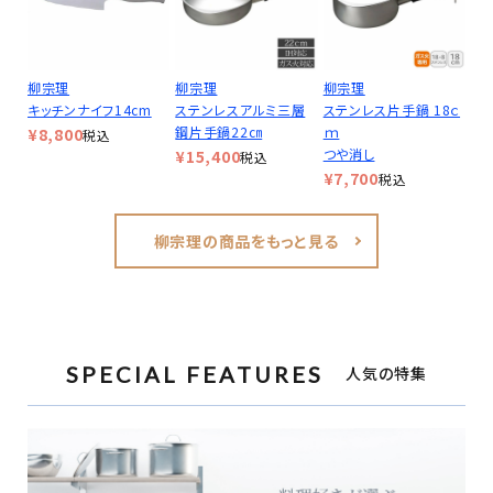
柳宗理
柳宗理
柳宗理
キッチンナイフ14cm
ステンレスアルミ三層
ステンレス片手鍋 18ｃ
鋼片手鍋22㎝
ｍ
¥
8,800
税込
つや消し
¥
15,400
税込
¥
7,700
税込
柳宗理の商品をもっと見る
SPECIAL FEATURES
人気の特集