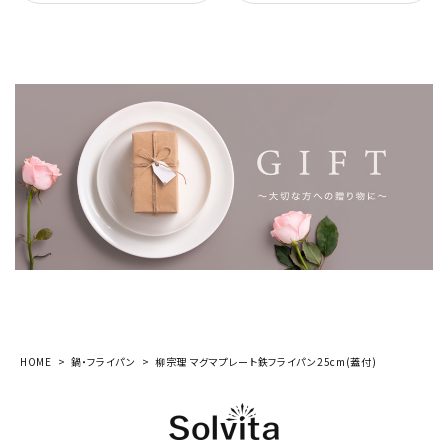
HOME
鍋・フライパン
柳宗理 マグマプレート鉄フライパン25cm(蓋付)