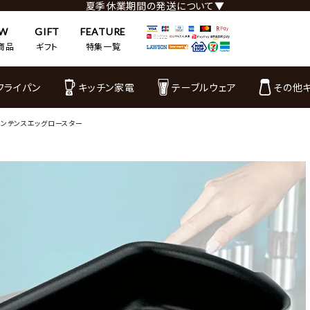
夏季休業期間の発送について▼
EW
GIFT
FEATURE
商品
ギフト
特集一覧
フライパン
キッチン家電
テーブルウェア
その他
 インテンスエッグロースター