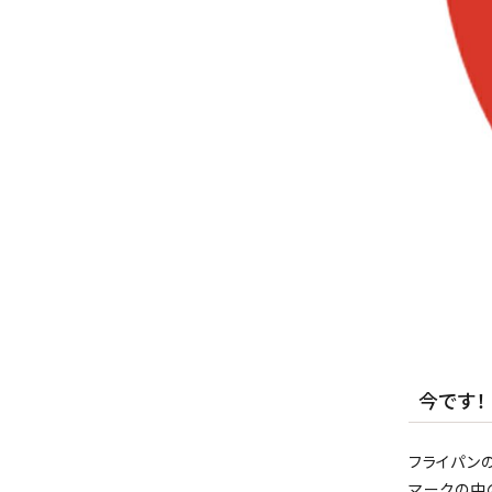
今です！
フライパン
マークの中