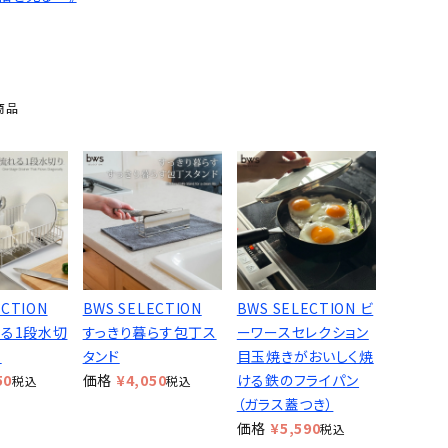
d
商品
ECTION
BWS SELECTION
BWS SELECTION ビ
る1段水切
すっきり暮らす包丁ス
ーワースセレクション
用
タンド
目玉焼きがおいしく焼
50
価格
¥
4,050
ける鉄のフライパン
税込
税込
（ガラス蓋つき）
価格
¥
5,590
税込