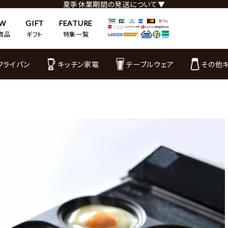
夏季休業期間の発送について▼
EW
GIFT
FEATURE
商品
ギフト
特集一覧
フライパン
キッチン家電
テーブルウェア
その他