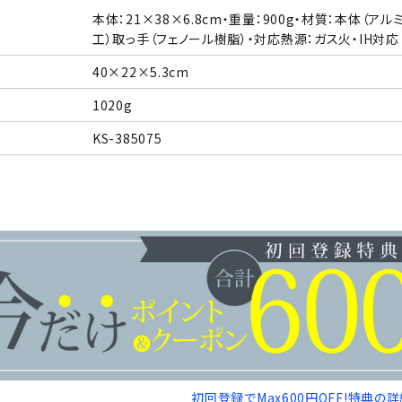
本体：21×38×6.8cm・重量：900g・材質：本体
工）取っ手（フェノール樹脂）・対応熱源：ガス火・IH対応
40×22×5.3cm
1020g
KS-385075
初回登録でMax600円OFF!特典の