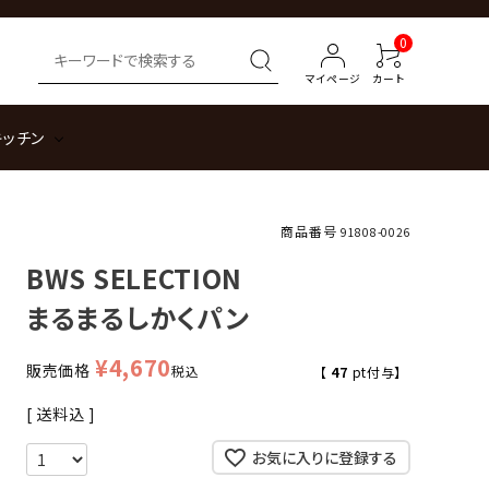
0
マイページ
カート
キッチン
商品番号
91808-0026
BWS SELECTION
まるまるしかくパン
¥
4,670
販売価格
税込
【
47
pt付与】
送料込
お気に入りに登録する