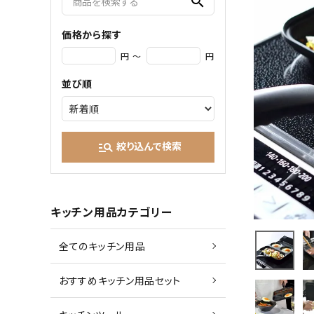
search
価格から探す
円 ～
円
並び順
絞り込んで検索
manage_search
キッチン用品カテゴリー
全てのキッチン用品
おすすめキッチン用品セット