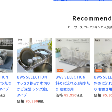
Recommen
ビーワースセレクションの人気
TION
BWS SELECTION
BWS SELECTION
BWS SEL
す水切り
すっきり暮らす水切り
斜めに流れる1段水切
斜めに流れ
タイプ
かご深型 シンク渡し
り 左置き用
り 右置き
タイプ
価格
¥
5,950
価格
¥
5,9
税込
税込
価格
¥
5,390
税込