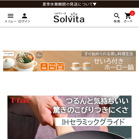
夏季休業期間の発送について▼
0
menu
person
search
shopping_cart
メニュー
ログイン
検索
カート