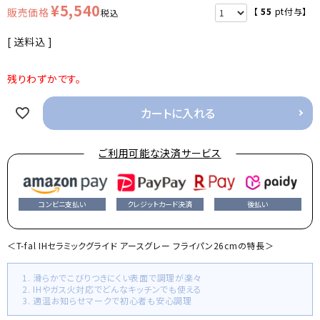
¥
5,540
【
55
pt付与】
税込
送料込
残りわずかです。
カートに入れる
ご利用可能な決済サービス
コンビニ支払い
クレジットカード決済
後払い
＜T-fal IHセラミックグライド アースグレー フライパン26cmの特長＞
1. 滑らかでこびりつきにくい表面で調理が楽々
2. IHやガス火対応でどんなキッチンでも使える
3. 適温お知らせマークで初心者も安心調理