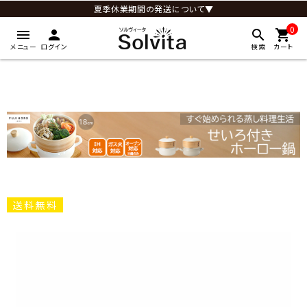
夏季休業期間の発送について▼
0
menu
person
search
shopping_cart
メニュー
ログイン
検索
カート
送料無料