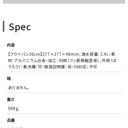
Spec
内容
【フライパン26cm】277×277×48mm、満水容量：2.4L・素
材：アルミニウム合金・加工：内側（フッ素樹脂塗装）、外側（ほ
うろう）・食洗機：可・取扱説明書：有・IH対応：不可
箱
ありません。
重さ
598ｇ
品番