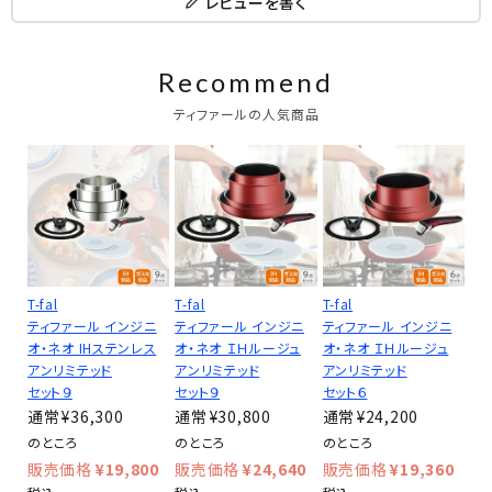
レビューを書く
Recommend
ティファールの人気商品
T-fal
T-fal
T-fal
ティファール インジニ
ティファール インジニ
ティファール インジニ
オ・ネオ IHステンレス
オ・ネオ ＩＨルージュ
オ・ネオ ＩＨルージュ
アンリミテッド
アンリミテッド
アンリミテッド
セット９
セット９
セット６
¥
36,300
¥
30,800
¥
24,200
のところ
のところ
のところ
¥
19,800
¥
24,640
¥
19,360