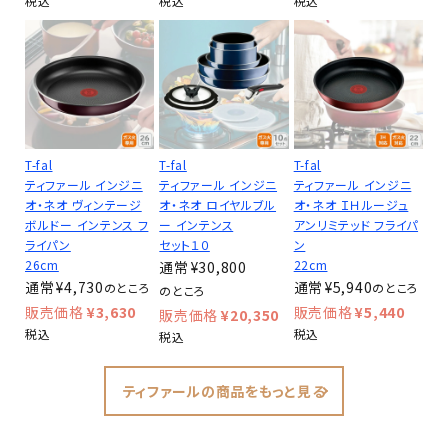
税込
税込
税込
T-fal
T-fal
T-fal
ティファール インジニ
ティファール インジニ
ティファール インジニ
オ・ネオ ヴィンテージ
オ・ネオ ロイヤルブル
オ・ネオ ＩＨルージュ
ボルドー インテンス フ
ー インテンス
アンリミテッド フライパ
ライパン
セット１０
ン
26cm
22cm
¥
30,800
¥
4,730
¥
5,940
のところ
のところ
のところ
¥
3,630
¥
5,440
¥
20,350
税込
税込
税込
ティファールの商品をもっと見る