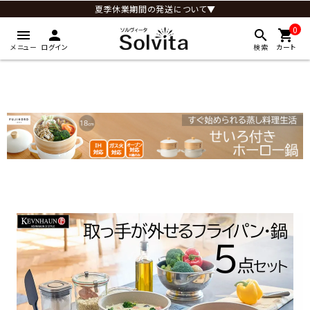
夏季休業期間の発送について▼
0
menu
person
search
shopping_cart
メニュー
ログイン
検索
カート