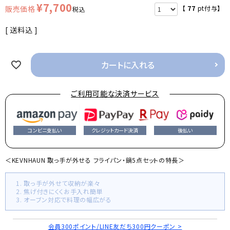
¥
7,700
【
77
pt付与】
税込
送料込
カートに入れる
ご利用可能な決済サービス
コンビニ支払い
クレジットカード決済
後払い
＜KEVNHAUN 取っ手が外せる フライパン・鍋5点セットの特長＞
1. 取っ手が外せて収納が楽々
2. 焦げ付きにくくお手入れ簡単
3. オーブン対応で料理の幅広がる
会員300ポイント/LINE友だち300円クーポン >