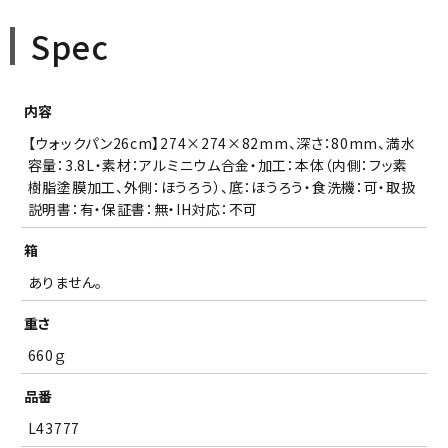
Spec
内容
【ウォックパン26cm】274×274×82mm、深さ：80mm、満水
容量：3.8L・素材：アルミニウム合金・加工：本体（内側：フッ素
樹脂塗膜加工、外側：ほうろう）、底：ほうろう・食洗機：可・取扱
説明書：有・保証書：無・IH対応：不可
箱
ありません。
重さ
660ｇ
品番
L43777