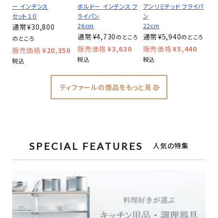
ー インテンス
ボルドー インテンス フ
アンリミテッド フライパ
セット１０
ライパン
ン
26cm
22cm
¥
30,800
¥
4,730
¥
5,940
のところ
のところ
のところ
¥
3,630
¥
5,440
¥
20,350
税込
税込
税込
ティファールの商品をもっと見る
SPECIAL FEATURES
人気の特集