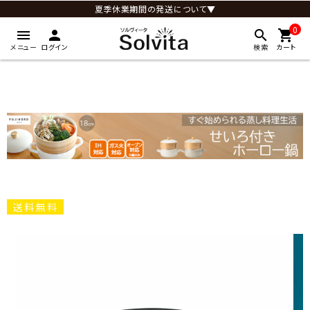
夏季休業期間の発送について▼
0
menu
person
search
shopping_cart
メニュー
ログイン
検索
カート
送料無料