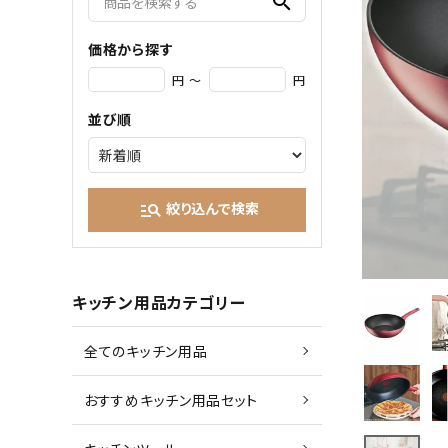
search
価格から探す
円 ～
円
並び順
絞り込んで検索
manage_search
キッチン用品カテゴリー
全てのキッチン用品
おすすめキッチン用品セット