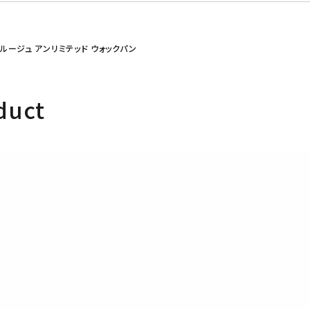
H ルージュ アンリミテッド ウォックパン
明
duct