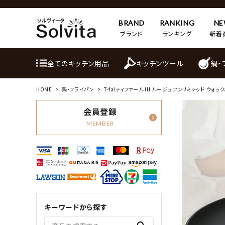
BRAND
RANKING
N
ブランド
ランキング
新着
全てのキッチン用品
キッチンツール
鍋・
HOME
鍋・フライパン
T-falティファール IH ルージュ アンリミテッド ウォッ
会員登録
MEMBER
キーワードから探す