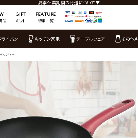
夏季休業期間の発送について▼
EW
GIFT
FEATURE
商品
ギフト
特集一覧
フライパン
キッチン家電
テーブルウェア
その他
クパン28cm