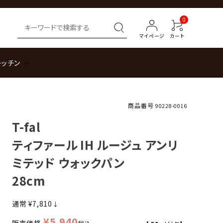
0
マイページ
カート
キッチン
商品番号
90228-0016
T-fal
ティファール IH ルージュ アンリ
ミテッド ウォックパン
28cm
通常
¥
7,810
↓
¥
5,940