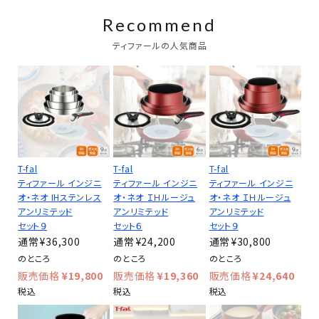
Recommend
ティファールの人気商品
T-fal
T-fal
T-fal
ティファール インジニ
ティファール インジニ
ティファール インジニ
オ・ネオ IHステンレス
オ・ネオ ＩＨルージュ
オ・ネオ ＩＨルージュ
アンリミテッド
アンリミテッド
アンリミテッド
セット９
セット６
セット９
¥
36,300
¥
24,200
¥
30,800
のところ
のところ
のところ
¥
19,800
¥
19,360
¥
24,640
税込
税込
税込