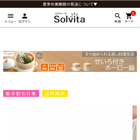
夏季休業期間の発送について▼
0
menu
person
search
shopping_cart
メニュー
ログイン
検索
カート
取手割引対象
送料無料