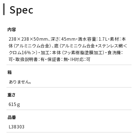
Spec
内容
238×238×50mm、深さ：45mm・満水容量：1.7L・素材：本
体（アルミニウム合金）、底（アルミニウム合金+ステンレス網＜
クロム16％＞）・加工：本体（フッ素樹脂塗膜加工）・食洗機：
可・取扱説明書：有・保証書：無・IH対応：可
箱
ありません。
重さ
615ｇ
品番
L38303