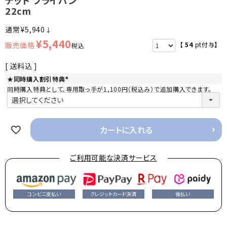
22cm
¥
5,940
↓
¥
5,440
【
54
pt付与】
税込
送料込
★同時購入割引特典
(
同時購入特典として、専用取っ手が1,100円（税込み）で追加購入できます。
必
須
)
カートに入れる
ご利用可能な決済サービス
コンビニ支払い
クレジットカード決済
後払い