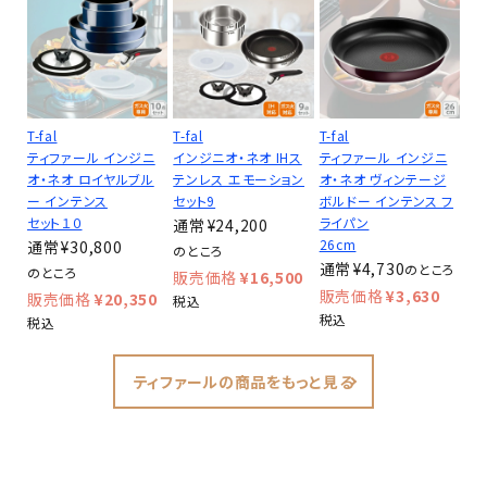
T-fal
T-fal
T-fal
ティファール インジニ
インジニオ・ネオ IHス
ティファール インジニ
オ・ネオ ロイヤルブル
テンレス エモーション
オ・ネオ ヴィンテージ
ー インテンス
セット9
ボルドー インテンス フ
セット１０
ライパン
¥
24,200
26cm
¥
30,800
のところ
¥
4,730
のところ
のところ
¥
16,500
¥
3,630
¥
20,350
税込
税込
税込
ティファールの商品をもっと見る