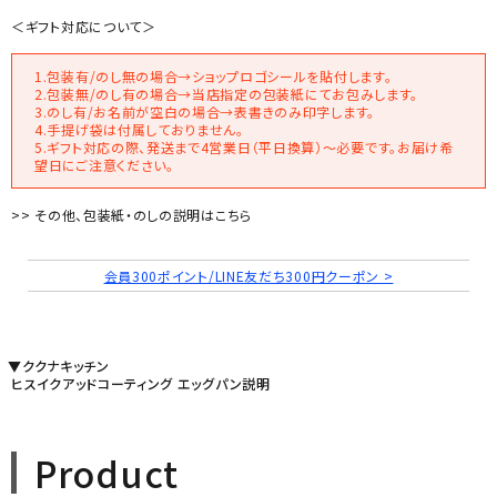
＜ギフト対応について＞
1.包装有/のし無の場合→ショップロゴシールを貼付します。
2.包装無/のし有の場合→当店指定の包装紙にてお包みします。
3.のし有/お名前が空白の場合→表書きのみ印字します。
4.手提げ袋は付属しておりません。
5.ギフト対応の際、発送まで4営業日（平日換算）～必要です。お届け希
望日にご注意ください。
>> その他、包装紙・のしの説明はこちら
会員300ポイント/LINE友だち300円クーポン >
▼ククナキッチン
ヒスイクアッドコーティング エッグパン説明
Product