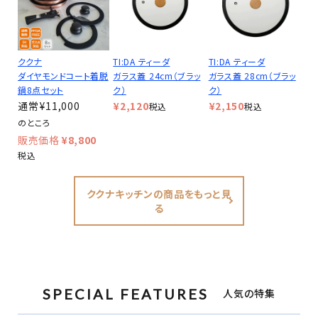
ククナ
TI:DA ティーダ
TI:DA ティーダ
ダイヤモンドコート着脱
ガラス蓋 24cm（ブラッ
ガラス蓋 28cm（ブラッ
鍋8点セット
ク）
ク）
¥
11,000
¥
2,120
¥
2,150
税込
税込
のところ
¥
8,800
税込
ククナキッチンの商品をもっと見
る
SPECIAL FEATURES
人気の特集