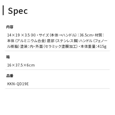
Spec
内容
14×19 ×3.5（H）・サイズ（本体→ハンドル）：36.5cm・材質：
本体（アルミニウム合金）底部（ステンレス鋼）ハンドル（フェノー
ル樹脂）塗装：内・外面（セラミック塗膜加工）・本体重量：415g
箱
16×37.5×6cm
品番
KKN-QD19E