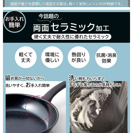
close
■包装の有無（通常発送日＋3営業日以降発送）
(
必
須
)
□のし紙の有無（のし上・表書きの選択・内のし対応）
(
必
須
)
＞のしのお名前（のし下・印字する場合は入力してください）
※ギフト対応について
(
確認しました
必
須
)
カートに入れる