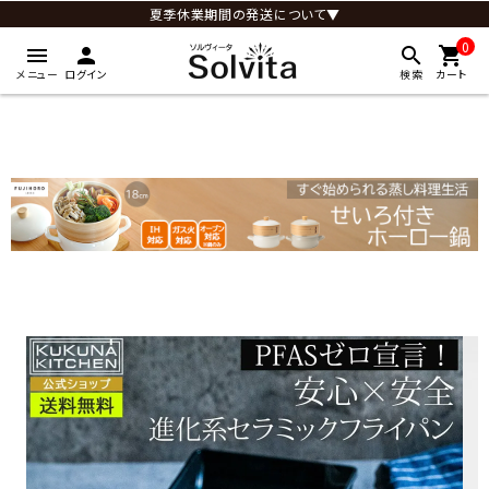
夏季休業期間の発送について▼
0
menu
person
search
shopping_cart
メニュー
ログイン
検索
カート