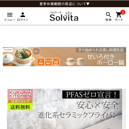
夏季休業期間の発送について▼
0
menu
person
search
shopping_cart
メニュー
ログイン
検索
カート