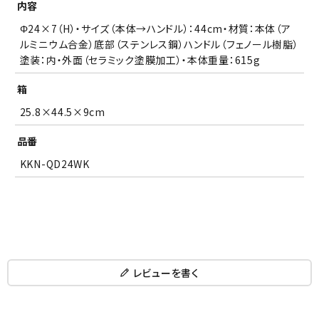
内容
Φ24×7（H）・サイズ（本体→ハンドル）：44cm・材質：本体（ア
ルミニウム合金）底部（ステンレス鋼）ハンドル（フェノール樹脂）
塗装：内・外面（セラミック塗膜加工）・本体重量：615g
箱
25.8×44.5×9cm
品番
KKN-QD24WK
レビューを書く