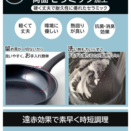
■包装の有無（通常発送日＋3営業日以降発送）
(
必
須
)
□のし紙の有無（のし上・表書きの選択・内のし対応）
(
必
須
)
＞のしのお名前（のし下・印字する場合は入力してください）
※ギフト対応について
(
確認しました
必
須
)
カートに入れる