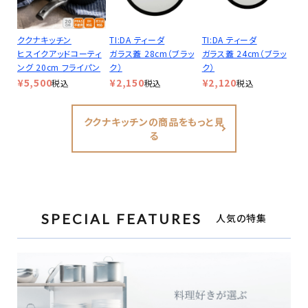
ククナキッチン
TI:DA ティーダ
TI:DA ティーダ
ヒスイクアッドコーティ
ガラス蓋 28cm（ブラッ
ガラス蓋 24cm（ブラッ
ング 20cm フライパン
ク）
ク）
¥
5,500
¥
2,150
¥
2,120
税込
税込
税込
ククナキッチンの商品をもっと見
る
SPECIAL FEATURES
人気の特集