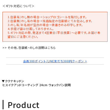
＜ギフト対応について＞
1.包装有/のし無の場合→ショップロゴシールを貼付します。
2.包装無/のし有の場合→当店指定の包装紙にてお包みします。
3.のし有/お名前が空白の場合→表書きのみ印字します。
4.手提げ袋は付属しておりません。
5.ギフト対応の際、発送まで4営業日（平日換算）～必要です。お届け希
望日にご注意ください。
>> その他、包装紙・のしの説明はこちら
会員300ポイント/LINE友だち300円クーポン >
▼ククナキッチン
ヒスイクアッドコーティング 24cm ウォックパン説明
Product