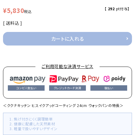
¥
5,830
【
292
pt付与】
税込
送料込
カートに入れる
ご利用可能な決済サービス
コンビニ支払い
クレジットカード決済
後払い
＜ククナキッチン ヒスイクアッドコーティング 24cm ウォックパンの特長＞
1. 焦げ付きにくく調理簡単
2. 健康に配慮した天然素材
3. 軽量で扱いやすいデザイン