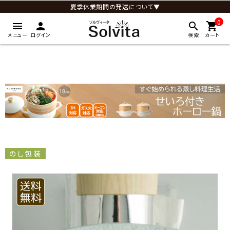
夏季休業期間の発送について▼
0
menu
person
search
shopping_cart
メニュー
ログイン
検索
カート
のし包装