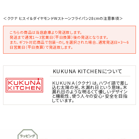
＜ククナ ヒスイ＆ダイヤモンドWストーンフライパン28cmの注意事項＞
こちらの商品は当店倉庫より発送致します。
発送まで通常1～3営業日（平日換算）後の発送となります。
また、ギフト対応商品で包装・のしを選択された場合、通常発送日+3～6
日営業日（平日換算）で発送致します。
KUKUNA KITCHENについて
ＫＵＫＵＮＡ（ククナ）は、ハワイ語で差し
込む太陽の光、木漏れ日という意味。木
漏れ日のような明るくて優しいデザイン
と機能性、使う人々の安心・安全を目指
しています。