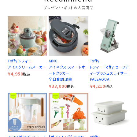
プレゼント・ギフトの人気商品
Toffy トフィー
AINX
Toffy
アイスクリームメーカー
アイネクス スマートオ
トフィー Toffy セーフテ
ートクッカー
ィープッシュスライサー
¥
4,950
税込
全自動調理器
PALEAQUA
¥
33,000
¥
4,210
税込
税込
ZEROゼロピッチャー＆
【ポイント5倍】ののじ
miffy