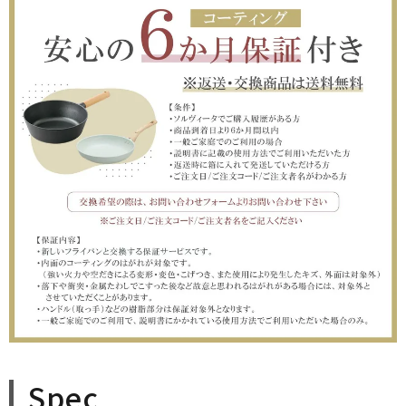
■包装の有無（通常発送日＋3営業日以降発送）
(
必
須
)
□のし紙の有無（のし上・表書きの選択・内のし対応）
(
必
須
)
＞のしのお名前（のし下・印字する場合は入力してください）
※ギフト対応について
(
確認しました
必
須
)
Spec