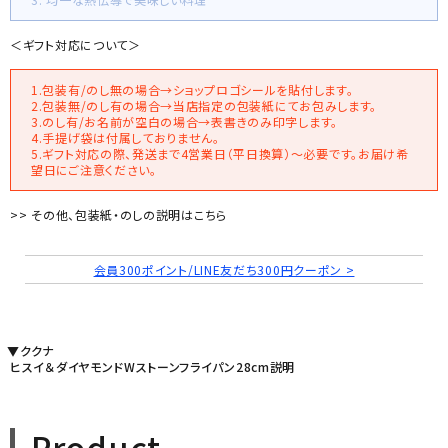
＜ギフト対応について＞
1.包装有/のし無の場合→ショップロゴシールを貼付します。
2.包装無/のし有の場合→当店指定の包装紙にてお包みします。
3.のし有/お名前が空白の場合→表書きのみ印字します。
4.手提げ袋は付属しておりません。
5.ギフト対応の際、発送まで4営業日（平日換算）～必要です。お届け希
望日にご注意ください。
>> その他、包装紙・のしの説明はこちら
会員300ポイント/LINE友だち300円クーポン >
▼ククナ
ヒスイ＆ダイヤモンドWストーンフライパン28cm説明
Product