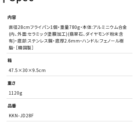
内容
直径28cmフライパン1個・重量780g・本体:アルミニウム合金
(内､外面:セラミック塗膜加工)(翡翠石､ダイヤモンド粉末含
有)・底部:ステンレス鋼・底厚2.6mm・ハンドル:フェノール樹
脂･［韓国製］
箱
47.5×30×9.5cm
重さ
1120g
品番
KKN-JD28F