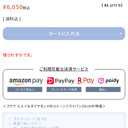
¥
6,050
【
61
pt付与】
税込
送料込
カートに入れる
残りわずかです。
ご利用可能な決済サービス
コンビニ支払い
クレジットカード決済
後払い
＜ククナ ヒスイ＆ダイヤモンドWストーンフライパン28cmの特長＞
1. 汚れがスルッと落ちる
2. 軽量で扱いやすい
3. 均一な熱伝導で美味しい料理