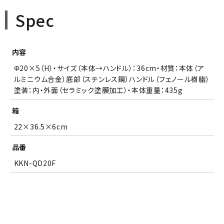
Spec
内容
Φ20×5（H）・サイズ（本体→ハンドル）：36cm・材質：本体（ア
ルミニウム合金）底部（ステンレス鋼）ハンドル（フェノール樹脂）
塗装：内・外面（セラミック塗膜加工）・本体重量：435g
箱
22×36.5×6cm
品番
KKN-QD20F