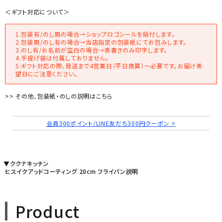
＜ギフト対応について＞
1.包装有/のし無の場合→ショップロゴシールを貼付します。
2.包装無/のし有の場合→当店指定の包装紙にてお包みします。
3.のし有/お名前が空白の場合→表書きのみ印字します。
4.手提げ袋は付属しておりません。
5.ギフト対応の際、発送まで4営業日（平日換算）～必要です。お届け希
望日にご注意ください。
>> その他、包装紙・のしの説明はこちら
会員300ポイント/LINE友だち300円クーポン >
▼ククナキッチン
ヒスイクアッドコーティング 20cm フライパン説明
Product