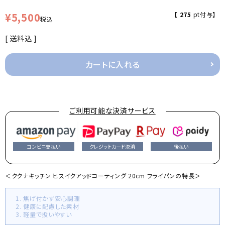
¥
5,500
【
275
pt付与】
税込
送料込
カートに入れる
ご利用可能な決済サービス
コンビニ支払い
クレジットカード決済
後払い
＜ククナキッチン ヒスイクアッドコーティング 20cm フライパンの特長＞
1. 焦げ付かず安心調理
2. 健康に配慮した素材
3. 軽量で扱いやすい