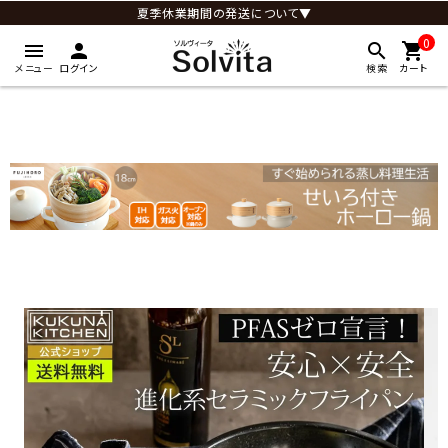
夏季休業期間の発送について▼
0
menu
person
search
shopping_cart
メニュー
ログイン
検索
カート