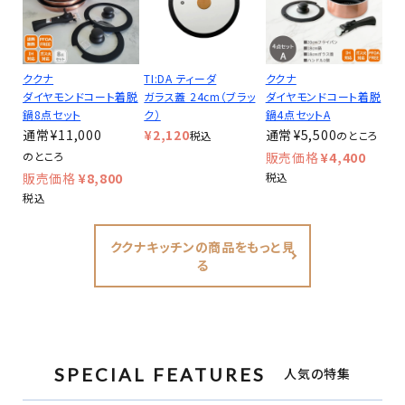
ククナ
TI:DA ティーダ
ククナ
ダイヤモンドコート着脱
ガラス蓋 24cm（ブラッ
ダイヤモンドコート着脱
鍋8点セット
ク）
鍋4点セットA
¥
11,000
¥
2,120
¥
5,500
税込
のところ
のところ
¥
4,400
¥
8,800
税込
税込
ククナキッチンの商品をもっと見
る
SPECIAL FEATURES
人気の特集