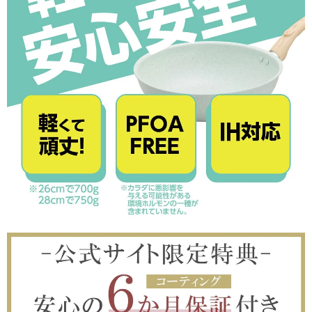
close
■包装の有無（通常発送日＋3営業日以降発送）