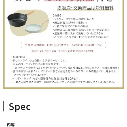
(
必
須
)
□のし紙の有無（のし上・表書きの選択・内のし対応）
(
必
須
)
＞のしのお名前（のし下・印字する場合は入力してください）
※ギフト対応について
(
確認しました
必
須
)
Spec
内容