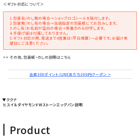
＜ギフト対応について＞
1.包装有/のし無の場合→ショップロゴシールを貼付します。
2.包装無/のし有の場合→当店指定の包装紙にてお包みします。
3.のし有/お名前が空白の場合→表書きのみ印字します。
4.手提げ袋は付属しておりません。
5.ギフト対応の際、発送まで4営業日（平日換算）～必要です。お届け希
望日にご注意ください。
>> その他、包装紙・のしの説明はこちら
会員300ポイント/LINE友だち300円クーポン >
▼ククナ
ヒスイ＆ダイヤモンドWストーンエッグパン説明
Product