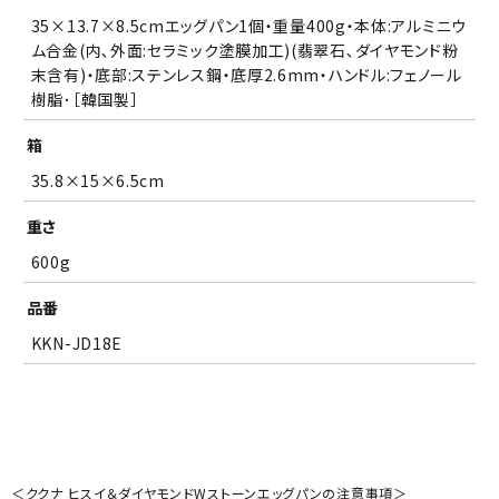
35×13.7×8.5cmエッグパン1個・重量400g・本体:アルミニウ
ム合金(内､外面:セラミック塗膜加工)(翡翠石､ダイヤモンド粉
末含有)・底部:ステンレス鋼・底厚2.6mm・ハンドル:フェノール
樹脂･［韓国製］
箱
35.8×15×6.5cm
重さ
600g
品番
KKN-JD18E
＜ククナ ヒスイ＆ダイヤモンドWストーンエッグパンの注意事項＞