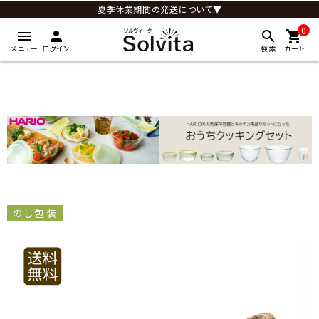
夏季休業期間の発送について▼
0
menu
person
search
shopping_cart
メニュー
ログイン
検索
カート
のし包装