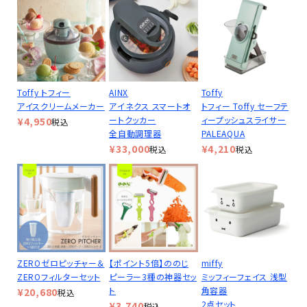
Toffy トフィー
AINX
Toffy
アイスクリームメーカー
アイネクス スマートオ
トフィー Toffy セーフテ
ートクッカー
ィープッシュスライサー
¥
4,950
税込
全自動調理器
PALEAQUA
¥
33,000
¥
4,210
税込
税込
ZEROゼロピッチャー＆
【ポイント5倍】ののじ
miffy
ZEROフィルターセット
ピーラー3種の神器セッ
ミッフィーフェイス 浅型
ト
角容器
¥
20,680
税込
2点セット
¥
3,740
税込