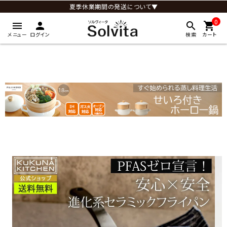
夏季休業期間の発送について▼
0
menu
person
search
shopping_cart
メニュー
ログイン
検索
カート