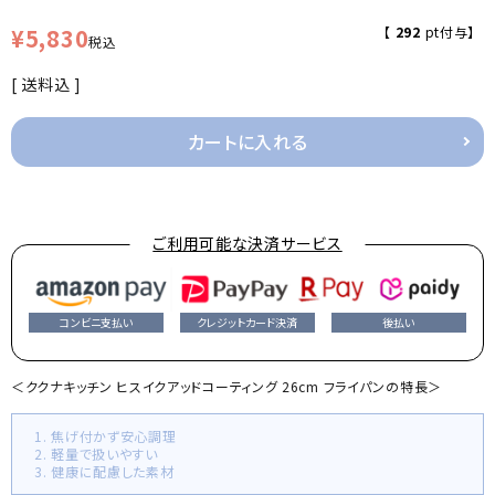
¥
5,830
【
292
pt付与】
税込
送料込
カートに入れる
ご利用可能な決済サービス
コンビニ支払い
クレジットカード決済
後払い
＜ククナキッチン ヒスイクアッドコーティング 26cm フライパンの特長＞
1. 焦げ付かず安心調理
2. 軽量で扱いやすい
3. 健康に配慮した素材