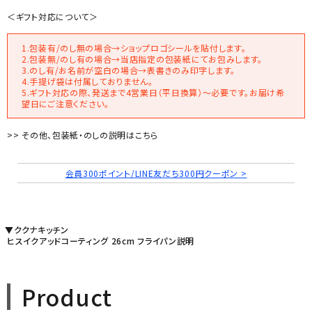
＜ギフト対応について＞
1.包装有/のし無の場合→ショップロゴシールを貼付します。
2.包装無/のし有の場合→当店指定の包装紙にてお包みします。
3.のし有/お名前が空白の場合→表書きのみ印字します。
4.手提げ袋は付属しておりません。
5.ギフト対応の際、発送まで4営業日（平日換算）～必要です。お届け希
望日にご注意ください。
>> その他、包装紙・のしの説明はこちら
会員300ポイント/LINE友だち300円クーポン >
▼ククナキッチン
ヒスイクアッドコーティング 26cm フライパン説明
Product