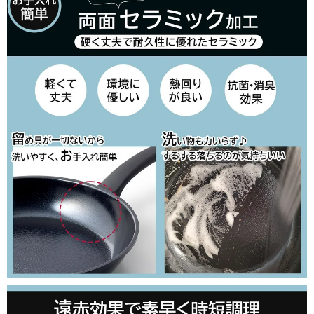
close
■包装の有無（通常発送日＋3営業日以降発送）
(
必
須
)
□のし紙の有無（のし上・表書きの選択・内のし対応）
(
必
須
)
＞のしのお名前（のし下・印字する場合は入力してください）
※ギフト対応について
(
確認しました
必
須
)
カートに入れる