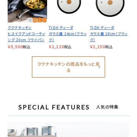
ククナキッチン
TI:DA ティーダ
TI:DA ティーダ
ヒスイクアッドコーティ
ガラス蓋 24cm（ブラッ
ガラス蓋 28cm（ブラッ
ング 20cm フライパン
ク）
ク）
¥
5,500
¥
2,120
¥
2,150
税込
税込
税込
ククナキッチンの商品をもっと見
る
SPECIAL FEATURES
人気の特集