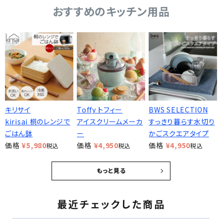
おすすめのキッチン用品
キリサイ
Toffy トフィー
BWS SELECTION
kirisai 桐のレンジで
アイスクリームメーカ
すっきり暮らす水切り
ごはん鉢
ー
かごスクエアタイプ
価格
¥
5,980
価格
¥
4,950
価格
¥
4,950
税込
税込
税込
もっと見る
最近チェックした商品