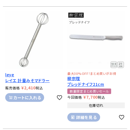
最大30%OFF！まとめ買いがお得
leye
柳宗理
レイエ 計量みそマドラー
ブレッドナイフ21cm
¥
2,410
販売価格
税込
数量限定まとめ買いセール
¥
7,700
カートに入れる
今回価格
税込
在庫切れ
詳細を見る