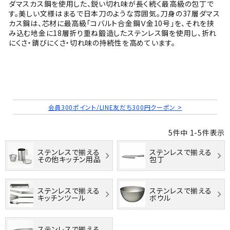
ダマスカス鋼を使用した、鋭い切れ味が長く続く最高級の包丁で
す。美しい文様はまるで日本刀のような雰囲気。刀身の37層ダマス
カス鋼は、芯材に最高級「コバルト合金鋼Ｖ金10号」を、それを挟
み込む地金に18層折り重ね鍛造したステンレス鋼を使用し、折れ
にくさ・錆びにくさ・切れ味の持続性を高めています。
会員300ポイント/LINE友だち300円クーポン >
5
件中
1
-
5
件表示
ステンレスで揃える
ステンレスで揃える
その他キッチン用品
包丁
ステンレスで揃える
ステンレスで揃える
キッチンツール
ボウル
ステンレスで揃える