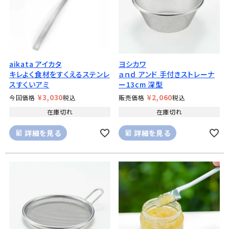
aikata アイカタ
ヨシカワ
キレよく食材をすくえるステンレ
ａｎｄ アンド 手付きストレーナ
スすくいアミ
ー13cm 深型
¥
3,030
¥
2,060
今回価格
税込
販売価格
税込
在庫切れ
在庫切れ
詳細を見る
詳細を見る