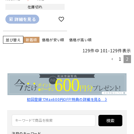
在庫切れ
詳細を見る
並び替え
新着順
価格が安い順
価格が高い順
129
件中
101
-
129
件表示
1
2
初回登録でMax600円OFF!特典の詳細を見る 》
検索
注目のキーワード