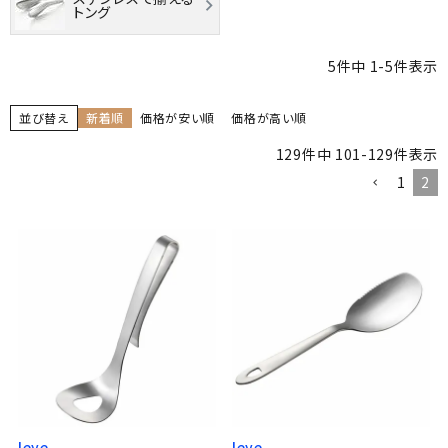
トング
5
件中
1
-
5
件表示
並び替え
新着順
価格が安い順
価格が高い順
129
件中
101
-
129
件表示
1
2
leye
leye