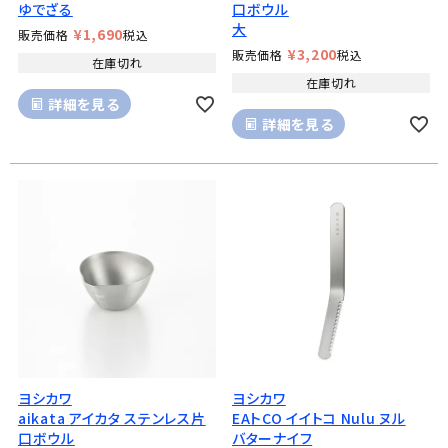
ゆでざる
口ボウル
大
¥
1,690
販売価格
税込
¥
3,200
販売価格
税込
在庫切れ
在庫切れ
詳細を見る
詳細を見る
ヨシカワ
ヨシカワ
aikata アイカタ ステンレス片
EAトCO イイトコ Nulu ヌル
口ボウル
バターナイフ