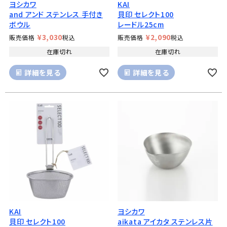
ヨシカワ
KAI
and アンド ステンレス 手付き
貝印 セレクト100
ボウル
レードル25cm
¥
3,030
¥
2,090
販売価格
税込
販売価格
税込
在庫切れ
在庫切れ
詳細を見る
詳細を見る
KAI
ヨシカワ
貝印 セレクト100
aikata アイカタ ステンレス片