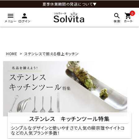
夏季休業期間の発送について▼
0
menu
person
search
shopping_cart
メニュー
ログイン
検索
カート
HOME
ステンレスで揃える極上キッチン
ステンレス キッチンツール特集
シンプルなデザインと使いやすさで人気の柳宗理やイイトコ
などの人気ブランド多数！