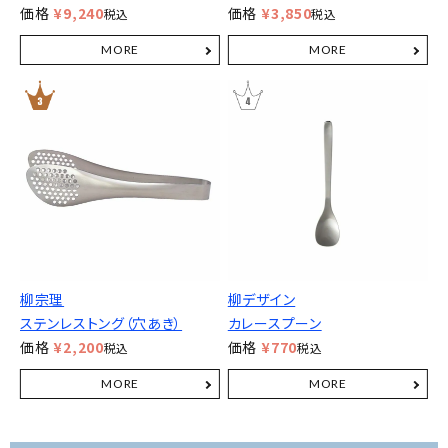
価格
¥
9,240
価格
¥
3,850
税込
税込
柳宗理
柳デザイン
ステンレストング（穴あき）
カレースプーン
価格
¥
2,200
価格
¥
770
税込
税込