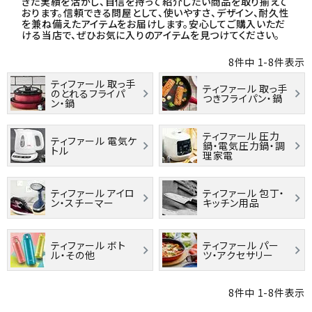
きた実績を活かし、自信を持って紹介したい商品を取り揃えて
おります。信頼できる問屋として、使いやすさ、デザイン、耐久性
を兼ね備えたアイテムをお届けします。安心してご購入いただ
ける当店で、ぜひお気に入りのアイテムを見つけてください。
8
件中
1
-
8
件表示
ティファール 取っ手
ティファール 取っ手
のとれるフライパ
つきフライパン・鍋
ン・鍋
ティファール 圧力
ティファール 電気ケ
鍋・電気圧力鍋・調
トル
理家電
ティファール アイロ
ティファール 包丁・
ン・スチーマー
キッチン用品
ティファール ボト
ティファール パー
ル・その他
ツ・アクセサリー
8
件中
1
-
8
件表示