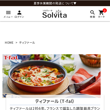
夏季休業期間の発送について▼
0
menu
person
search
shopping_cart
メニュー
ログイン
検索
カート
HOME
ティファール
ティファール（T-fal）
ティファールは1956年、フランスで誕生した調理器具ブラン