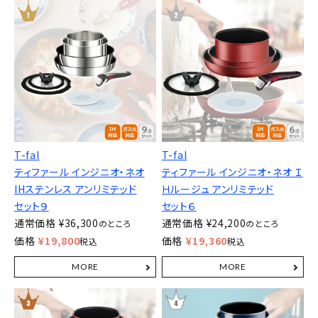
T-fal
T-fal
ティファール インジニオ・ネオ
ティファール インジニオ・ネオ Ｉ
IHステンレス アンリミテッド
Ｈルージュ アンリミテッド
セット９
セット６
通常価格
¥
36,300
通常価格
¥
24,200
のところ
のところ
価格
¥
19,800
価格
¥
19,360
税込
税込