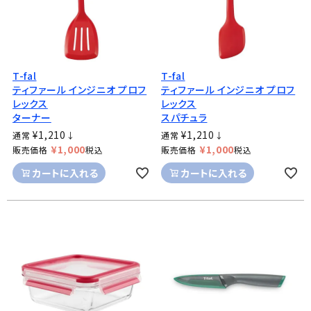
T-fal
T-fal
ティファール インジニオ プロフ
ティファール インジニオ プロフ
レックス
レックス
ターナー
スパチュラ
¥
1,210
¥
1,210
通常
↓
通常
↓
¥
1,000
¥
1,000
販売価格
税込
販売価格
税込
カートに入れる
カートに入れる