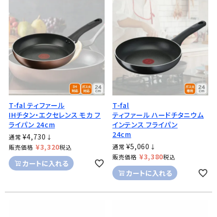
T-fal ティファール
T-fal
IHチタン・エクセレンス モカ フ
ティファール ハードチタニウム
ライパン 24cm
インテンス フライパン
24cm
¥
4,730
通常
↓
¥
5,060
¥
3,320
通常
↓
販売価格
税込
¥
3,380
販売価格
税込
カートに入れる
カートに入れる