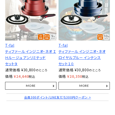
T-fal
T-fal
ティファール インジニオ・ネオ Ｉ
ティファール インジニオ・ネオ
Ｈルージュ アンリミテッド
ロイヤルブルー インテンス
セット９
セット１０
通常価格
¥
30,800
通常価格
¥
30,800
のところ
のところ
価格
¥
24,640
価格
¥
20,350
税込
税込
会員300ポイント/LINE友だち300円クーポン >