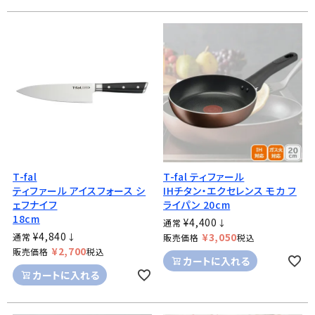
T-fal
T-fal ティファール
ティファール アイスフォース シ
IHチタン・エクセレンス モカ フ
ェフナイフ
ライパン 20cm
18cm
¥
4,400
通常
↓
¥
4,840
¥
3,050
通常
↓
販売価格
税込
¥
2,700
販売価格
税込
カートに入れる
カートに入れる