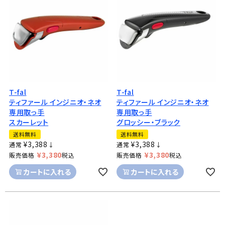
T-fal
T-fal
ティファール インジニオ・ネオ
ティファール インジニオ・ネオ
専用取っ手
専用取っ手
スカーレット
グロッシー・ブラック
送料無料
送料無料
¥
3,388
¥
3,388
通常
↓
通常
↓
¥
3,380
¥
3,380
販売価格
税込
販売価格
税込
カートに入れる
カートに入れる