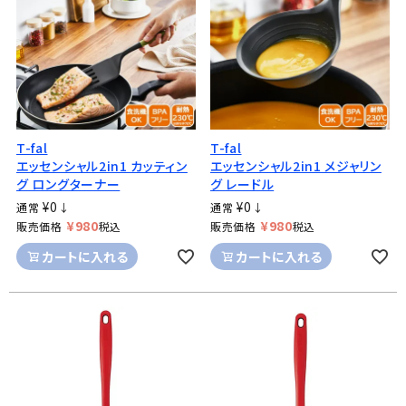
T-fal
T-fal
エッセンシャル2in1 カッティン
エッセンシャル2in1 メジャリン
グ ロングターナー
グ レードル
¥
0
¥
0
通常
↓
通常
↓
¥
980
¥
980
販売価格
税込
販売価格
税込
カートに入れる
カートに入れる