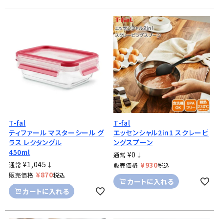
T-fal
T-fal
ティファール マスターシール グ
エッセンシャル2in1 スクレーピ
ラス レクタングル
ングスプーン
450ml
¥
0
通常
↓
¥
1,045
¥
930
通常
↓
販売価格
税込
¥
870
販売価格
税込
カートに入れる
カートに入れる