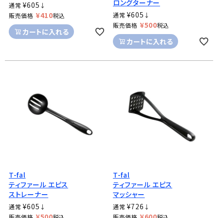
ロングターナー
¥
605
通常
↓
¥
605
¥
410
通常
↓
販売価格
税込
¥
500
販売価格
税込
カートに入れる
カートに入れる
T-fal
T-fal
ティファール エピス
ティファール エピス
ストレーナー
マッシャー
¥
605
¥
726
通常
↓
通常
↓
¥
500
¥
600
販売価格
税込
販売価格
税込