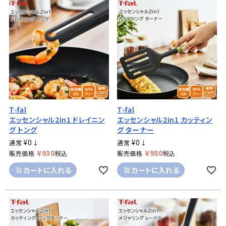
T-fal
T-fal
エッセンシャル2in1 ドレイニン
エッセンシャル2in1 カッティン
グ トング
グ ターナー
¥
0
¥
0
通常
↓
通常
↓
¥
930
¥
980
販売価格
税込
販売価格
税込
カートに入れる
カートに入れる