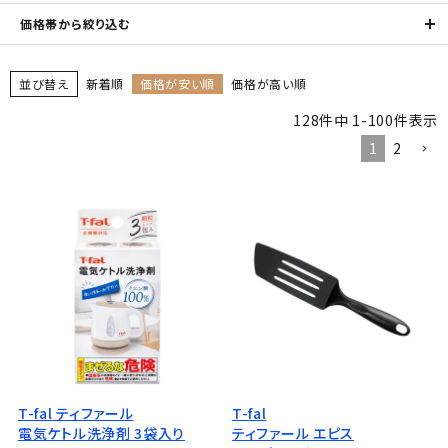
価格帯から絞り込む
並び替え
新着順
価格が安い順
価格が高い順
128
件中
1
-
100
件表示
1
2
T-fal ティファール
T-fal
電気ケトル洗浄剤 3袋入り
ティファール エピス