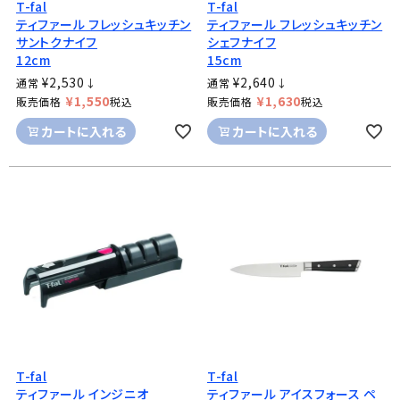
T-fal
T-fal
ティファール フレッシュキッチン
ティファール フレッシュキッチン
サントクナイフ
シェフナイフ
12cm
15cm
¥
2,530
¥
2,640
通常
↓
通常
↓
¥
1,550
¥
1,630
販売価格
税込
販売価格
税込
カートに入れる
カートに入れる
T-fal
T-fal
ティファール インジニオ
ティファール アイスフォース ペ